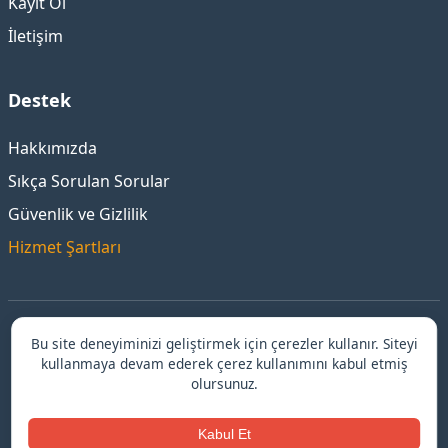
Kayıt Ol
İletişim
Destek
Hakkımızda
Sıkça Sorulan Sorular
Güvenlik ve Gizlilik
Hizmet Şartları
Bu site deneyiminizi geliştirmek için çerezler kullanır. Siteyi
©
Bursa
Escort ile Güvenilir ve Elit Deneyim
kullanmaya devam ederek çerez kullanımını kabul etmiş
© 2026 Bursa escort.
olursunuz.
escort
↗
Kabul Et